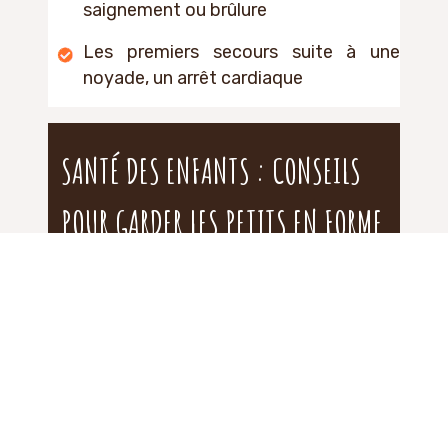
saignement ou brûlure
Les premiers secours suite à une
noyade, un arrêt cardiaque
SANTÉ DES ENFANTS : CONSEILS
POUR GARDER LES PETITS EN FORME
Pour garder vos enfants en pleine forme,
privilégiez l’allaitement naturel et les
nombreuses sources de nutriments.
Une alimentation équilibrée, associée à
une activité sportive adaptée aux tous
petits favorise leur développement et