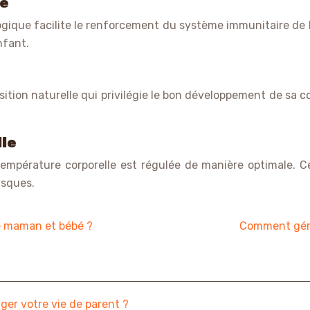
re
gique facilite le renforcement du système immunitaire de b
nfant.
tion naturelle qui privilégie le bon développement de sa co
lle
température corporelle est régulée de manière optimale. 
usques.
re maman et bébé ?
Comment gére
er votre vie de parent ?