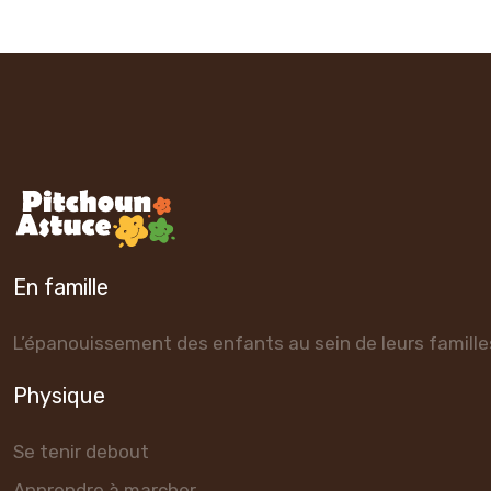
En famille
L’épanouissement des enfants au sein de leurs famille
Physique
Se tenir debout
Apprendre à marcher