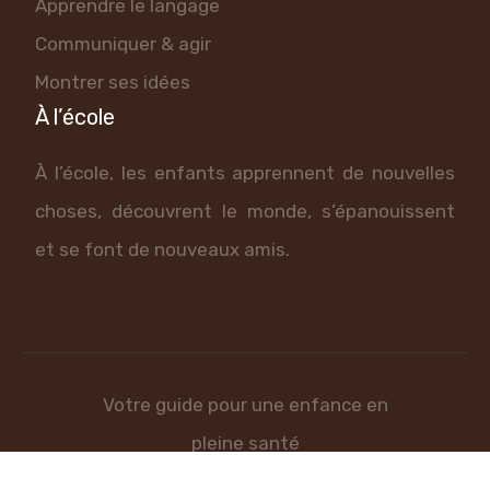
Apprendre le langage
Communiquer & agir
Montrer ses idées
À l’école
À l’école, les enfants apprennent de nouvelles
choses, découvrent le monde, s’épanouissent
et se font de nouveaux amis.
Votre guide pour une enfance en
pleine santé